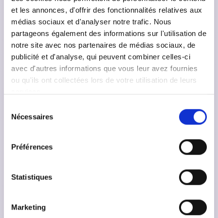
et les annonces, d'offrir des fonctionnalités relatives aux
Ces prestataires traitent les données
médias sociaux et d'analyser notre trafic. Nous
uniquement dans le cadre des services
partageons également des informations sur l'utilisation de
fournis à Olivia Garden.
notre site avec nos partenaires de médias sociaux, de
publicité et d'analyse, qui peuvent combiner celles-ci
avec d'autres informations que vous leur avez fournies
ou qu'ils ont collectées lors de votre utilisation de leurs
6. Transferts hors UE
services.
Sélection
Certains outils peuvent impliquer un
Nécessaires
du
transfert de données en dehors de
l’Union européenne (notamment vers les
consentement
États-Unis).
Préférences
Bienvenue
dans
le
club
Dans ce cas, des garanties appropriées
sont mises en place conformément au
Statistiques
RGPD.
Marketing