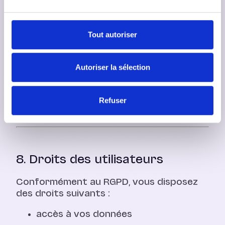
7. Durée de conservation
Tout autoriser
Les données sont conservées :
pendant la durée d’activité du
Autoriser la sélection
compte utilisateur
ou jusqu’à la demande de suppression
ou selon les obligations légales
Refuser
applicables
8. Droits des utilisateurs
Conformément au RGPD, vous disposez
des droits suivants :
accès à vos données