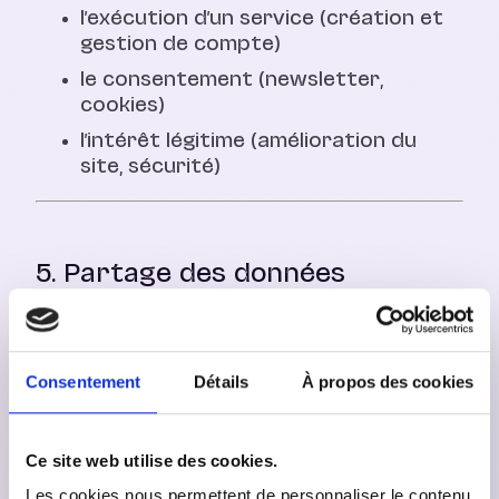
l’exécution d’un service (création et
gestion de compte)
le consentement (newsletter,
cookies)
l’intérêt légitime (amélioration du
site, sécurité)
5. Partage des données
Les données peuvent être partagées
avec des prestataires techniques,
notamment :
Consentement
Détails
À propos des cookies
outils d’analyse (ex. Google Analytics)
outils marketing (ex. Meta, Brevo)
Ce site web utilise des cookies.
hébergement (
OVHcloud
)
Les cookies nous permettent de personnaliser le contenu