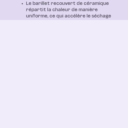
Le barillet recouvert de céramique
répartit la chaleur de manière
uniforme, ce qui accélère le séchage
tout en réduisant les frisottis.
La forme ronde de la brosse aide à
créer du volume et à donner de la
forme pendant le séchage.
Le design des poils lisse la cuticule du
cheveu, le rendant plus brillant et
plus soyeux.
Le pick de section intégré facilite la
séparation des cheveux, t’offrant un
meilleur contrôle lors du coiffage.