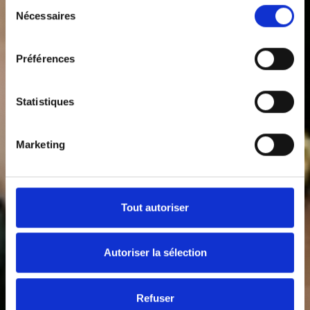
Sélection
Nécessaires
du
consentement
Préférences
Bienvenue
dans
le
club
Statistiques
Marketing
Tout autoriser
Autoriser la sélection
Refuser