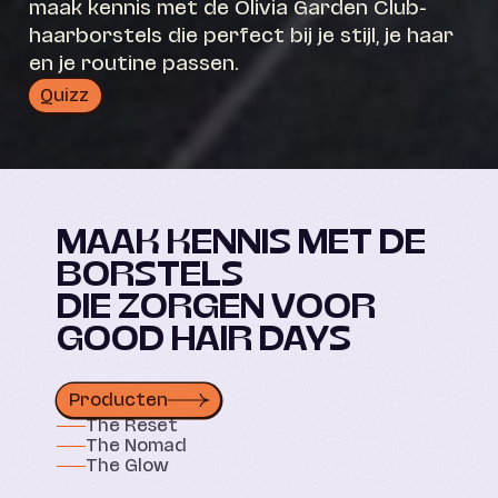
maak kennis met de Olivia Garden Club-
haarborstels die perfect bij je stijl, je haar
en je routine passen.
Quizz
MAAK KENNIS MET DE
BORSTELS
DIE ZORGEN VOOR
GOOD HAIR DAYS
Producten
AM/PM
ON
THE MOVE
The Reset
MORNING
GLAM
The Nomad
RESET
GOOD HAIR
The Glow
ON THE MOVE
READY
TO SLAY