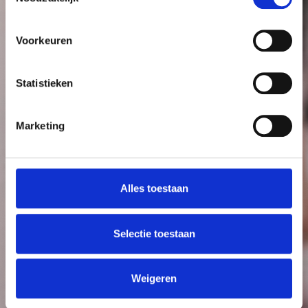
Voorkeuren
Welcome
to
the
club
Statistieken
Marketing
Alles toestaan
Selectie toestaan
Weigeren