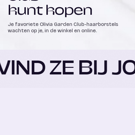
kunt kopen
Je favoriete Olivia Garden Club-haarborstels
wachten op je, in de winkel en online.
VIND ZE BIJ J
Notino
Tsjechië
/
Polen
/
Duitsland