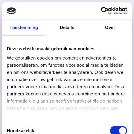
NL
Toestemming
Details
Over
Startpagina
Over Ons
Producten
Deze website maakt gebruik van cookies
Quiz
We gebruiken cookies om content en advertenties te
Verkooppunten
Onderwijs
personaliseren, om functies voor social media te bieden
Gemeenschap
en om ons websiteverkeer te analyseren. Ook delen we
Doe de quiz
informatie over uw gebruik van onze site met onze
partners voor social media, adverteren en analyse. Deze
partners kunnen deze gegevens combineren met andere
informatie die u aan ze heeft verstrekt of die ze hebben
Algemene voorwaarden
verzameld op basis van uw gebruik van hun services.
Contact
Instagram
Tiktok
Toestemmingsselectie
Noodzakelijk