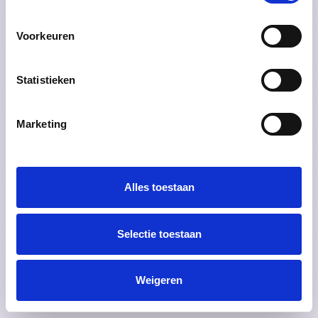
Voorkeuren
Welcome
to
the
club
Statistieken
Marketing
Alles toestaan
Selectie toestaan
Weigeren